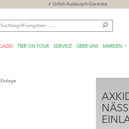
✓ Unfall-Austausch-Garantie
GAZIN
TIER ON TOUR
SERVICE
ÜBER UNS
MARKEN
AXKI
NÄSS
EINL