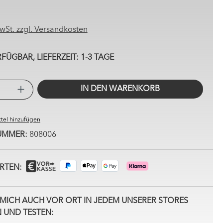
MwSt. zzgl. Versandkosten
ÜGBAR, LIEFERZEIT: 1-3 TAGE
PRODUKT ANZAHL: GIB DEN GEW
IN DEN WARENKORB
tel hinzufügen
UMMER:
808006
RTEN:
MICH AUCH VOR ORT IN JEDEM UNSERER STORES
 UND TESTEN: