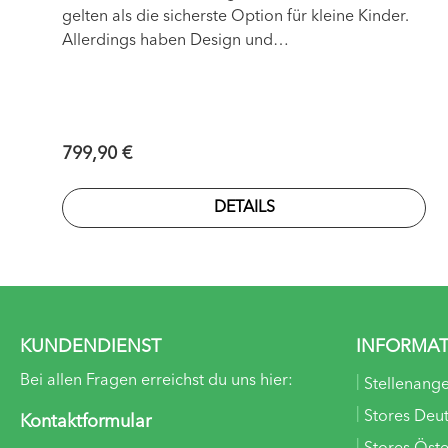
gelten als die sicherste Option für kleine Kinder.
Allerdings haben Design und
Platzbeschränkungen ihre Beliebtheit
geschmälert. Deshalb hat Axkid den Axkid One
eingeführt – eine innovative Lösung, die diese
Herausforderungen meistert – für die Sicherheit
Regulärer Preis:
799,90 €
unserer Kinder.
DETAILS
KUNDENDIENST
INFORMA
Bei allen Fragen erreichst du uns hier:
Stellenang
Stores Deu
Kontaktformular