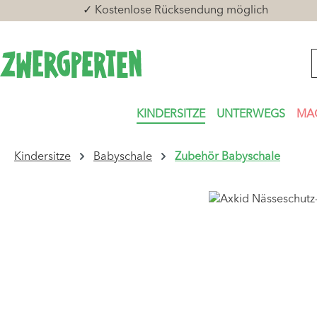
✓ Kostenlose Rücksendung möglich
 Hauptinhalt springen
Zur Suche springen
Zur Hauptnavigation springen
KINDERSITZE
UNTERWEGS
MA
Kindersitze
Babyschale
Zubehör Babyschale
Bildergalerie überspringen