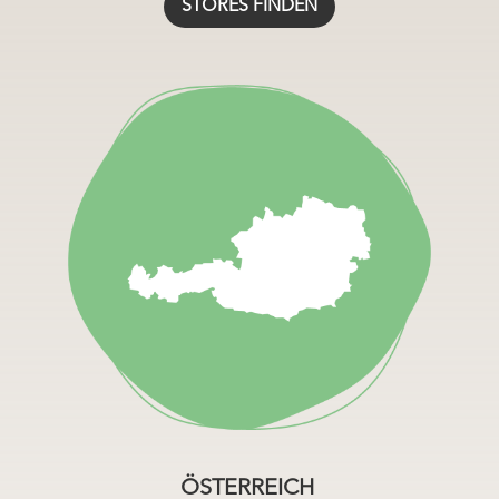
STORES FINDEN
https://zwergperten.de/UEber-uns/Stores-OEsterreich/
ÖSTERREICH