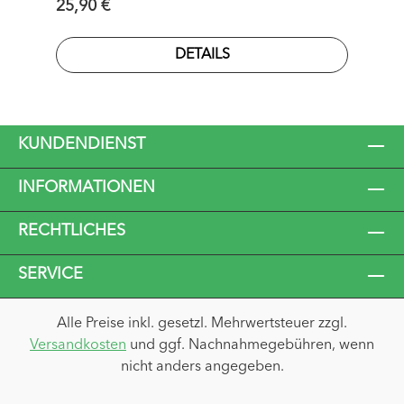
Regulärer Preis:
25,90 €
welche vom Abstellen staubig ist, oder die
dreckigen Kinderschuhe - der Autositz leidet
DETAILS
meist deutlich darunter.
KUNDENDIENST
INFORMATIONEN
RECHTLICHES
SERVICE
Alle Preise inkl. gesetzl. Mehrwertsteuer zzgl.
Versandkosten
und ggf. Nachnahmegebühren, wenn
nicht anders angegeben.