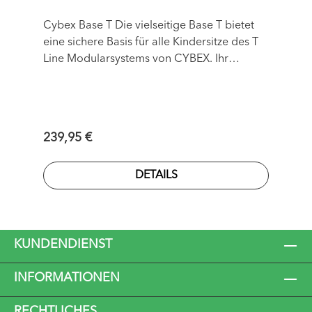
Cybex Base T Die vielseitige Base T bietet
eine sichere Basis für alle Kindersitze des T
Line Modularsystems von CYBEX. Ihr
Rotationsmechanismus erleichtert das
Hineinsetzen und Herausheben eures
Kindes, während optimierte ISOFIX-Tasten
eine intuitive und einfache Montage
Regulärer Preis:
239,95 €
ermöglichen. Ob Cloud T i-Size Babyschale
oder Sirona T i-Size Kindersitz, beide können
DETAILS
dank des praktischen
Rotationsmechanismus bequem in Richtung
Autotür gedreht werden.
KUNDENDIENST
INFORMATIONEN
RECHTLICHES