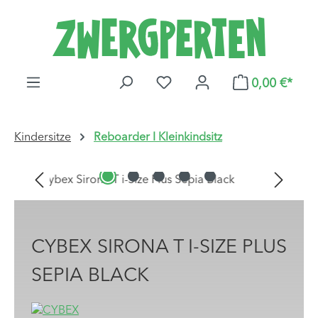
Zum Hauptinhalt springen
DU HAST 0 PRODUKTE AUF
0,00 €*
Kindersitze
Reboarder I Kleinkindsitz
Bildergalerie überspringen
CYBEX SIRONA T I-SIZE PLUS
SEPIA BLACK