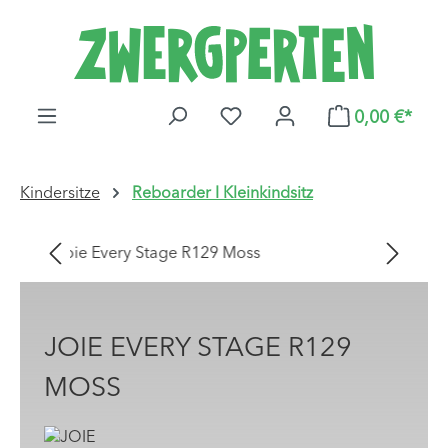
Zum Hauptinhalt springen
DU HAST 0 PRODUKTE AUF
0,00 €*
Kindersitze
Reboarder I Kleinkindsitz
Bildergalerie überspringen
JOIE EVERY STAGE R129
MOSS