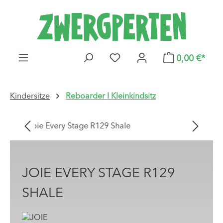
Zum Hauptinhalt springen
DU HAST 0 PRODUKTE AUF
0,00 €*
Kindersitze
Reboarder I Kleinkindsitz
Bildergalerie überspringen
JOIE EVERY STAGE R129
SHALE