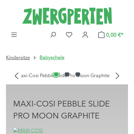
Zum Hauptinhalt springen
DU HAST 0 PRODUKTE AUF
0,00 €*
Kindersitze
Babyschale
Bildergalerie überspringen
MAXI-COSI PEBBLE SLIDE
PRO MOON GRAPHITE