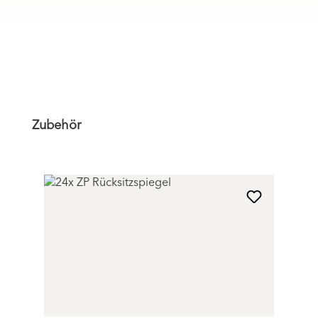
Produktgalerie überspringen
Zubehör