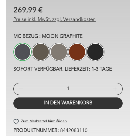
269,99 €
Preise inkl. MwSt. zzgl. Versandkosten
AUSWÄHLEN
MC BEZUG
: MOON GRAPHITE
MOON GRAPHITE
OAK TRUFFLE
SAPPHIRE SAND
COPPER TERRA
ONYX BLACK
SOFORT VERFÜGBAR, LIEFERZEIT: 1-3 TAGE
PRO
IN DEN WARENKORB
Zum Merkzettel hinzufügen
PRODUKTNUMMER:
8442083110