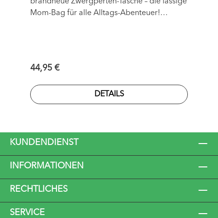
brandneue Zwergperten-Tasche – die lässige
Mom-Bag für alle Alltags-Abenteuer!
Hergestellt aus kuschelweichem und
umweltfreundlichem recyceltem Polyester,
vereint diese Tasche Stil, Komfort und
Funktionalität.
Regulärer Preis:
44,95 €
DETAILS
KUNDENDIENST
INFORMATIONEN
RECHTLICHES
SERVICE