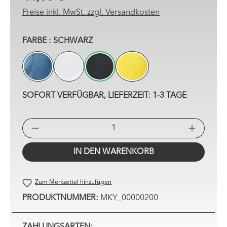
Preise inkl. MwSt. zzgl. Versandkosten
AUSWÄHLEN
FARBE
: SCHWARZ
BLAU
WEISS
SCHWARZ
GELB
SOFORT VERFÜGBAR, LIEFERZEIT: 1-3 TAGE
PRO
IN DEN WARENKORB
Zum Merkzettel hinzufügen
PRODUKTNUMMER:
MKY_00000200
ZAHLUNGSARTEN: