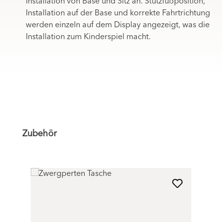
Installation von Base und Sitz an. Stützfußposition,
Installation auf der Base und korrekte Fahrtrichtung
werden einzeln auf dem Display angezeigt, was die
Installation zum Kinderspiel macht.
Produktgalerie überspringen
Zubehör