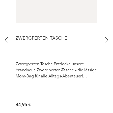
ZWERGPERTEN TASCHE
Zwergperten Tasche Entdecke unsere
brandneue Zwergperten-Tasche – die lässige
Mom-Bag für alle Alltags-Abenteuer!
Hergestellt aus kuschelweichem und
umweltfreundlichem recyceltem Polyester,
vereint diese Tasche Stil, Komfort und
Funktionalität.
Regulärer Preis:
44,95 €