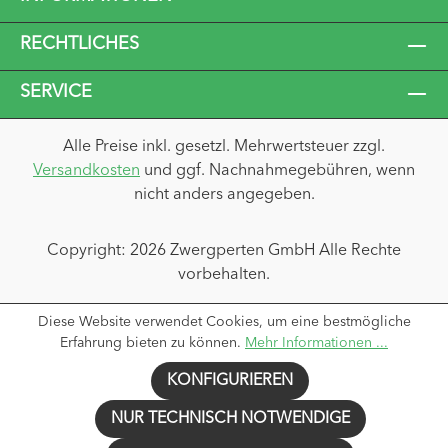
entscheiden, ob ihr die Babyschale auf der
BASE next installiert, mit dem Fahrzeuggurt
RECHTLICHES
sichert oder mit eurem Kinderwagen
unterwegs seid. Wohin eure Reise auch geht
SERVICE
– mit der ARRA flex wird jede Fahrt ein
Stückchen entspannter.
Alle Preise inkl. gesetzl. Mehrwertsteuer zzgl.
Versandkosten
und ggf. Nachnahmegebühren, wenn
nicht anders angegeben.
Copyright: 2026 Zwergperten GmbH Alle Rechte
vorbehalten.
Diese Website verwendet Cookies, um eine bestmögliche
Erfahrung bieten zu können.
Mehr Informationen ...
KONFIGURIEREN
NUR TECHNISCH NOTWENDIGE