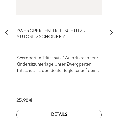
ZWERGPERTEN TRITTSCHUTZ /
AUTOSITZSCHONER /
KINDERSITZUNTERLAGE
Zwergperten Trittschutz / Autositzschoner /
Kindersitzunterlage Unser Zwergperten
Trittschutz ist der ideale Begleiter auf deinen
Fahrten, ob mit Babyschale, Reboarder oder
Folgesitz. Er schützt die Autopolster vor
Verschmutzung und möglichen Druckstellen.
Egal ob die Unterseite der Babyschale,
Regulärer Preis:
25,90 €
welche vom Abstellen staubig ist, oder die
dreckigen Kinderschuhe - der Autositz leidet
DETAILS
meist deutlich darunter.