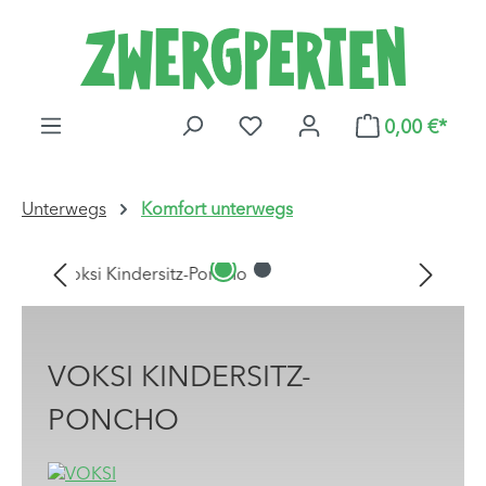
Zum Hauptinhalt springen
DU HAST 0 PRODUKTE AUF
0,00 €*
Unterwegs
Komfort unterwegs
Bildergalerie überspringen
VOKSI KINDERSITZ-
PONCHO