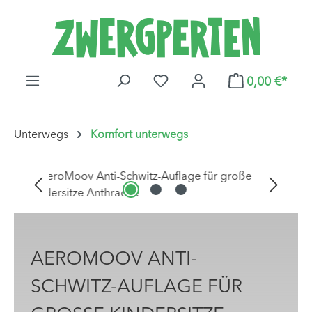
Zum Hauptinhalt springen
DU HAST 0 PRODUKTE AUF
0,00 €*
Unterwegs
Komfort unterwegs
Bildergalerie überspringen
AEROMOOV ANTI-
SCHWITZ-AUFLAGE FÜR