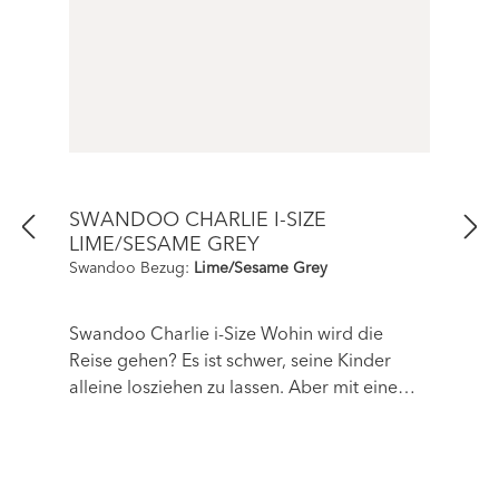
SWANDOO CHARLIE I-SIZE
LIME/SESAME GREY
Swandoo Bezug:
Lime/Sesame Grey
Swandoo Charlie i-Size Wohin wird die
Reise gehen? Es ist schwer, seine Kinder
alleine losziehen zu lassen. Aber mit einem
Freund wie Charlie erhält euer Kind jede
Unterstützung, die es braucht, um zu lernen,
unabhängiger zu werden. Der Swandoo
Kindersitz, benannt nach dem berühmten