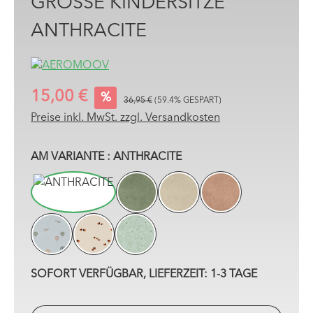
GROSSE KINDERSITZE A
NTHRACITE
15,00 €
%
36,95 €
(59.4% GESPART)
Preise inkl. MwSt. zzgl. Versandkosten
AUSWÄHLEN
AM VARIANTE
: ANTHRACITE
ANTHRACITE
MOSS
SHELL
TUSCANY
AIR TRAFFIC
LADYBUG
SEASHELL OLIVE
SOFORT VERFÜGBAR, LIEFERZEIT: 1-3 TAGE