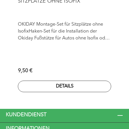
SITZPLÄTZE OHNE ISOFIX
OKIDAY Montage-Set für Sitzplätze ohne
IsofixHaken-Set für die Installation der
Okiday Fußstütze für Autos ohne Isofix oder
z. B. für den Beifahrersitz.
Regulärer Preis:
9,50 €
DETAILS
KUNDENDIENST
INFORMATIONEN