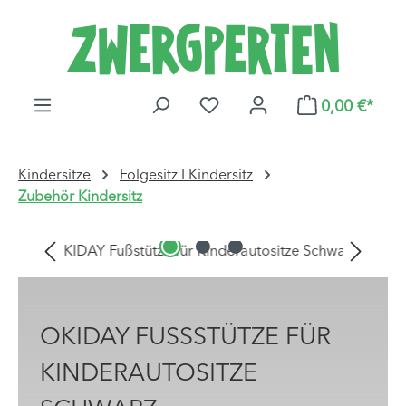
Zum Hauptinhalt springen
DU HAST 0 PRODUKTE AUF
0,00 €*
Kindersitze
Folgesitz I Kindersitz
Zubehör Kindersitz
Bildergalerie überspringen
OKIDAY FUSSSTÜTZE FÜR K
INDERAUTOSITZE S