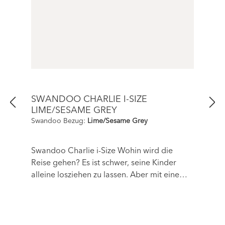
SWANDOO CHARLIE I-SIZE
LIME/SESAME GREY
Swandoo Bezug:
Lime/Sesame Grey
Swandoo Charlie i-Size Wohin wird die
Reise gehen? Es ist schwer, seine Kinder
alleine losziehen zu lassen. Aber mit einem
Freund wie Charlie erhält euer Kind jede
Unterstützung, die es braucht, um zu lernen,
unabhängiger zu werden. Der Swandoo
Kindersitz, benannt nach dem berühmten