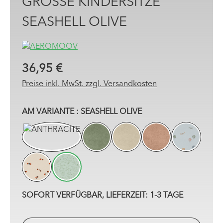
GROSSE KINDERSITZE S
EASHELL OLIVE
36,95 €
Preise inkl. MwSt. zzgl. Versandkosten
AUSWÄHLEN
AM VARIANTE
: SEASHELL OLIVE
ANTHRACITE
MOSS
SHELL
TUSCANY
AIR TRAF
LADYBUG
SEASHELL OLIVE
SOFORT VERFÜGBAR, LIEFERZEIT: 1-3 TAGE