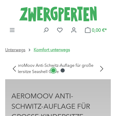
Zum Hauptinhalt springen
DU HAST 0 PRODUKTE AUF
0,00 €*
Unterwegs
Komfort unterwegs
Bildergalerie überspringen
AEROMOOV ANTI-
SCHWITZ-AUFLAGE FÜR