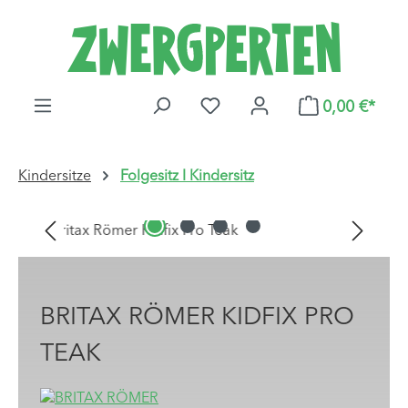
Zum Hauptinhalt springen
DU HAST 0 PRODUKTE AUF
0,00 €*
Kindersitze
Folgesitz I Kindersitz
Bildergalerie überspringen
BRITAX RÖMER KIDFIX PRO
TEAK