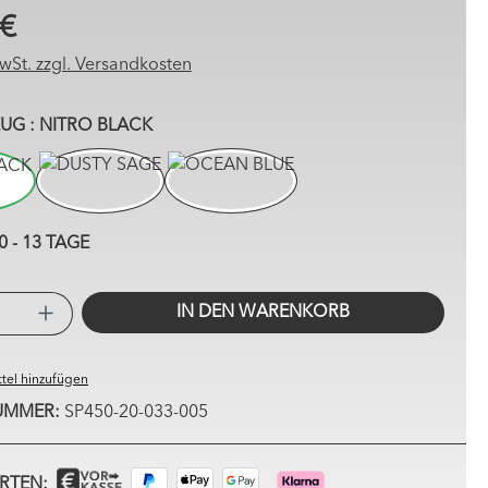
 €
MwSt. zzgl. Versandkosten
AUSWÄHLEN
ZUG
: NITRO BLACK
RO BLACK
DUSTY SAGE
OCEAN BLUE
0 - 13 TAGE
PRODUKT ANZAHL: GIB DEN GEW
IN DEN WARENKORB
tel hinzufügen
UMMER:
SP450-20-033-005
RTEN: