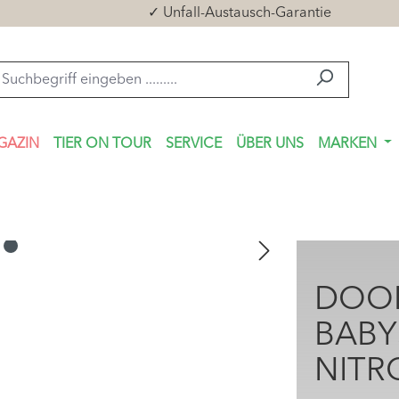
✓ Unfall-Austausch-Garantie
GAZIN
TIER ON TOUR
SERVICE
ÜBER UNS
MARKEN
DOO
BABY
NITR