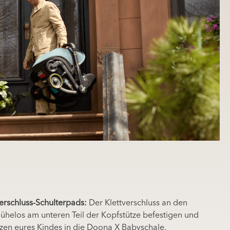
rschluss-Schulterpads:
Der Klettverschluss an den
 mühelos am unteren Teil der Kopfstütze befestigen und
tzen eures Kindes in die Doona X Babyschale.