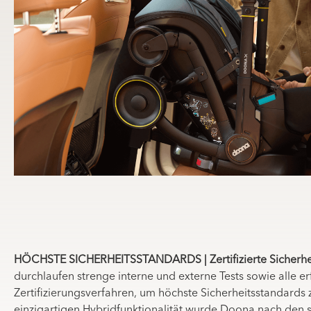
HÖCHSTE SICHERHEITSSTANDARDS | Zertifizierte Sicherhe
durchlaufen strenge interne und externe Tests sowie alle er
Zertifizierungsverfahren, um höchste Sicherheitsstandards z
einzigartigen Hybridfunktionalität wurde Doona nach den 