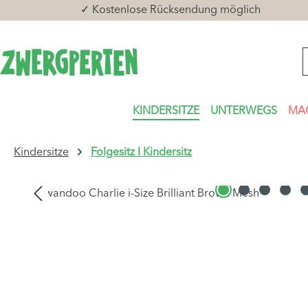
✓ Kostenlose Rücksendung möglich
 Hauptinhalt springen
Zur Suche springen
Zur Hauptnavigation springen
KINDERSITZE
UNTERWEGS
MA
Kindersitze
Folgesitz I Kindersitz
Bildergalerie überspringen