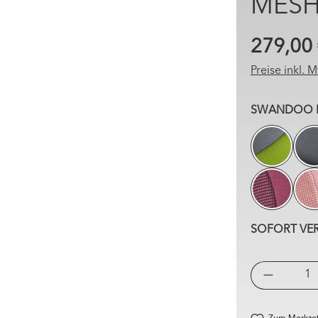
MES
279,00
Preise inkl. 
SWANDOO 
LIME/SE
PLAYFUL
SOFORT VERF