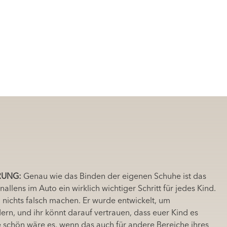
RUNG:
Genau wie das Binden der eigenen Schuhe ist das
allens im Auto ein wirklich wichtiger Schritt für jedes Kind.
h nichts falsch machen. Er wurde entwickelt, um
rn, und ihr könnt darauf vertrauen, dass euer Kind es
e schön wäre es, wenn das auch für andere Bereiche ihres