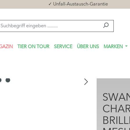
✓ Unfall-Austausch-Garantie
GAZIN
TIER ON TOUR
SERVICE
ÜBER UNS
MARKEN
SWA
CHARL
BRIL